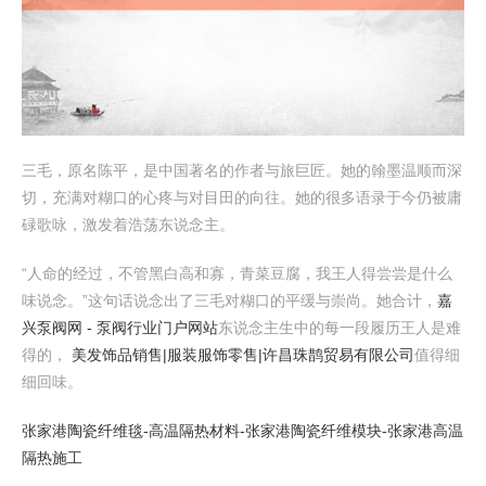
三毛，原名陈平，是中国著名的作者与旅巨匠。她的翰墨温顺而深
切，充满对糊口的心疼与对目田的向往。她的很多语录于今仍被庸
碌歌咏，激发着浩荡东说念主。
“人命的经过，不管黑白高和寡，青菜豆腐，我王人得尝尝是什么
味说念。”这句话说念出了三毛对糊口的平缓与崇尚。她合计，
嘉
兴泵阀网 - 泵阀行业门户网站
东说念主生中的每一段履历王人是难
得的，
美发饰品销售|服装服饰零售|许昌珠鹊贸易有限公司
值得细
细回味。
张家港陶瓷纤维毯-高温隔热材料-张家港陶瓷纤维模块-张家港高温
隔热施工