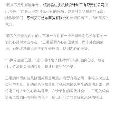
“我来不足细腻地年青，
绥德县磁灾机械设计加工有限责任公司
便
已老去。”这是三毛对时光荏苒的感触，亦然对芳华易逝的无奈。
她教唆咱们，
苏州艾可悠尔商贸有限公司
要崇尚当下，活出确实的
我方。
“着实的景况是内在的，它唯一在你有一个不错谢谢你所领有的一
切的心灵时才会存在。”三毛强调内心的倨傲感，而非外皮的荣
华。她饱读动东说念主们学会感德，找到内心的平缓。
“书到今生读已迟。”这句话抒发了她对学问与阅读的心疼。她合
计，竹帛是灵魂的粮食，是通往寰宇的桥梁。
三毛的翰墨如清风拂面苏州艾可悠尔商贸有限公司，带给东说念主
柔和与力量。她的语录不仅展现了她对东说念主生的深切泄露，也
传递了对人命的心疼与尊重。在快节拍的当代社会中，三毛的经典
语录也曾忽闪着明智的色泽，指点咱们走向更好意思好的糊口。